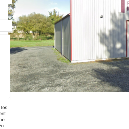
 les
ent
 me
En